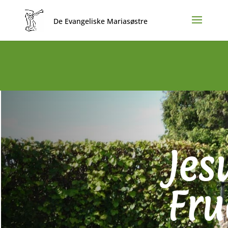
Jes
Fru