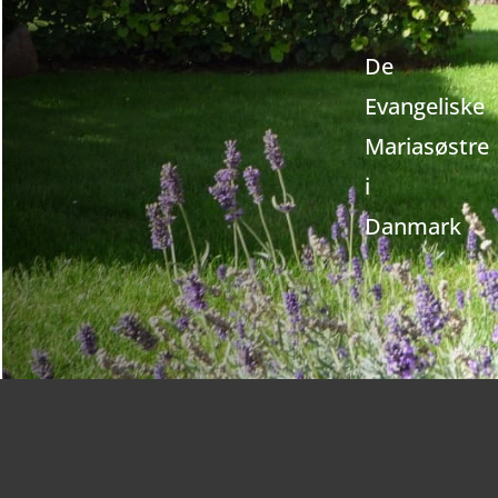
De
Evangeliske
Mariasøstre
i
Danmark