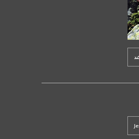
ند
Je