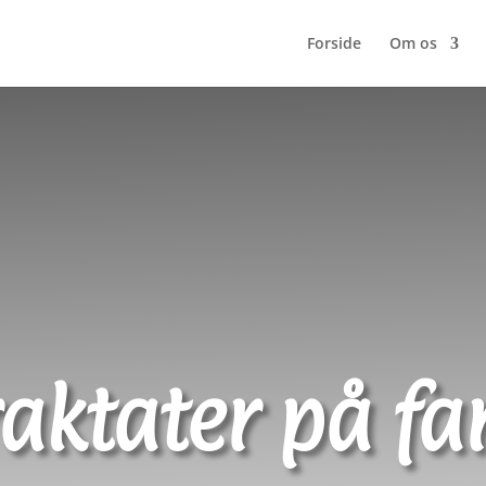
Forside
Om os
raktater på far