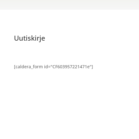
Uutiskirje
[caldera_form id="CF603957221471e"]