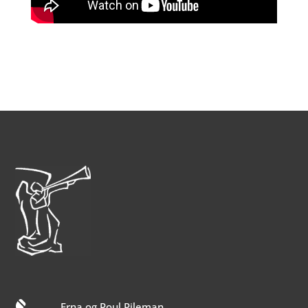
Erna og Poul Pileman