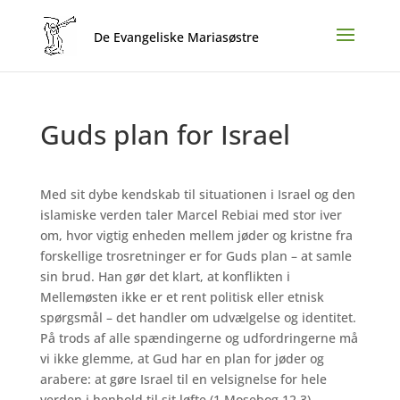
Guds plan for Israel
Med sit dybe kendskab til situationen i Israel og den
islamiske verden taler Marcel Rebiai med stor iver
om, hvor vigtig enheden mellem jøder og kristne fra
forskellige trosretninger er for Guds plan – at samle
sin brud. Han gør det klart, at konflikten i
Mellemøsten ikke er et rent politisk eller etnisk
spørgsmål – det handler om udvælgelse og identitet.
På trods af alle spændingerne og udfordringerne må
vi ikke glemme, at Gud har en plan for jøder og
arabere: at gøre Israel til en velsignelse for hele
verden i henhold til sit løfte (1 Mosebog 12,3).