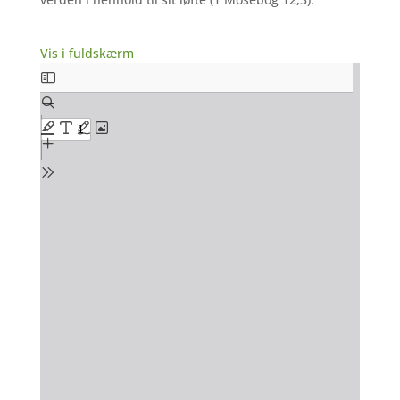
Vis i fuldskærm
Skip
to
PDF
content