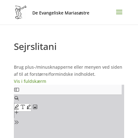
Sejrslitani
Brug plus-/minusknapperne eller menyen ved siden
af til at forstørre/formindske indholdet.
Vis i fuldskærm
Skip
to
PDF
content